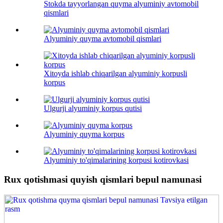
Stokda tayyorlangan quyma alyuminiy avtomobil
qismlari
Alyuminiy quyma avtomobil qismlari
Xitoyda ishlab chiqarilgan alyuminiy korpusli
korpus
Ulgurji alyuminiy korpus qutisi
Alyuminiy quyma korpus
Alyuminiy to'qimalarining korpusi kotirovkasi
Rux qotishmasi quyish qismlari bepul namunasi