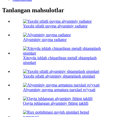
Tanlangan mahsulotlar
Yaxshi sifatli quyma alyuminiy radiator
Alyuminiy quyma radiator
Xitoyda ishlab chiqarilgan metall shtamplash
qismlari
Yaxshi sifatli alyuminiy shtamplash qismlari
Alyuminiy quyma armatura narxlari ro'yxati
Qayta ishlangan alyuminiy fitting taklifi