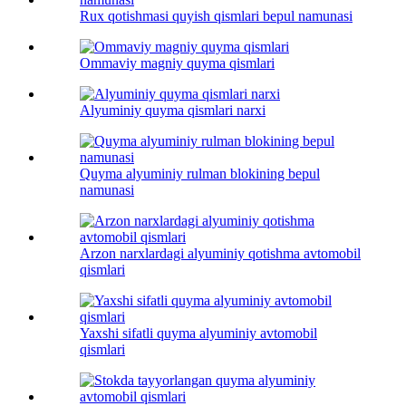
Rux qotishmasi quyish qismlari bepul namunasi
Ommaviy magniy quyma qismlari
Alyuminiy quyma qismlari narxi
Quyma alyuminiy rulman blokining bepul
namunasi
Arzon narxlardagi alyuminiy qotishma avtomobil
qismlari
Yaxshi sifatli quyma alyuminiy avtomobil
qismlari