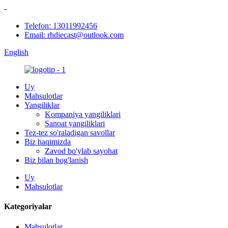
-
Telefon: 13011992456
Email: rhdiecast@outlook.com
English
Uy
Mahsulotlar
Yangiliklar
Kompaniya yangiliklari
Sanoat yangiliklari
Tez-tez so'raladigan savollar
Biz haqimizda
Zavod bo'ylab sayohat
Biz bilan bog'lanish
Uy
Mahsulotlar
Kategoriyalar
Mahsulotlar