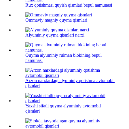
Rux qotishmasi quyish qismlari bepul namunasi
Ommaviy magniy quyma qismlari
Alyuminiy quyma qismlari narxi
Quyma alyuminiy rulman blokining bepul
namunasi
Arzon narxlardagi alyuminiy qotishma avtomobil
qismlari
Yaxshi sifatli quyma alyuminiy avtomobil
qismlari