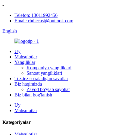
-
Telefon: 13011992456
Email: rhdiecast@outlook.com
English
Uy
Mahsulotlar
Yangiliklar
Kompaniya yangiliklari
Sanoat yangiliklari
Tez-tez so'raladigan savollar
Biz haqimizda
Zavod bo'ylab sayohat
Biz bilan bog'lanish
Uy
Mahsulotlar
Kategoriyalar
Mahsulotlar