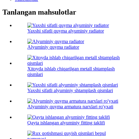
Tanlangan mahsulotlar
Yaxshi sifatli quyma alyuminiy radiator
Alyuminiy quyma radiator
Xitoyda ishlab chiqarilgan metall shtamplash
qismlari
Yaxshi sifatli alyuminiy shtamplash qismlari
Alyuminiy quyma armatura narxlari ro'yxati
Qayta ishlangan alyuminiy fitting taklifi